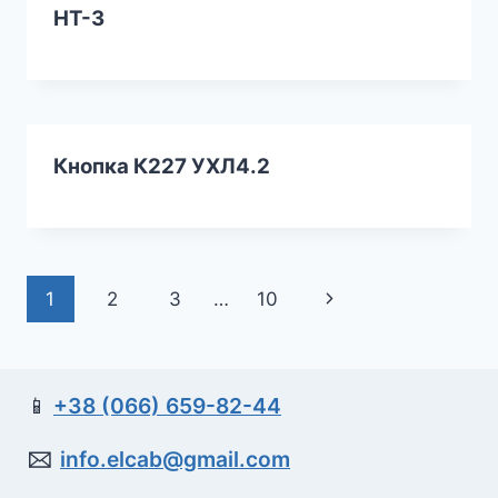
НТ-3
Кнопка К227 УХЛ4.2
Навигация
1
2
3
…
10
Следующая
по
страница
страницам
📱
+38 (066) 659-82-44
🖂
info.elcab@gmail.com