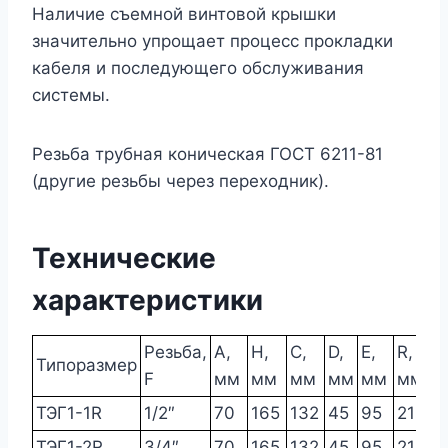
Наличие съемной винтовой крышки
значительно упрощает процесс прокладки
кабеля и последующего обслуживания
системы.
Резьба трубная коническая ГОСТ 6211-81
(другие резьбы через переходник).
Технические
характеристики
Резьба,
A,
H,
C,
D,
E,
R,
М
Типоразмер
F
мм
мм
мм
мм
мм
мм
кг
ТЭГ1-1R
1/2″
70
165
132
45
95
21
0
ТЭГ1-2R
3/4″
70
165
132
45
95
21
0