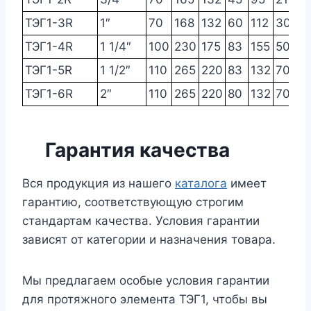
ТЭГ1-3R
1″
70
168
132
60
112
30
0
ТЭГ1-4R
1 1/4″
100
230
175
83
155
50
1,
ТЭГ1-5R
1 1/2″
110
265
220
83
132
70
1,
ТЭГ1-6R
2″
110
265
220
80
132
70
1,
Гарантия качества
Вся продукция из нашего
каталога
имеет
гарантию, соответствующую строгим
стандартам качества. Условия гарантии
зависят от категории и назначения товара.
Мы предлагаем особые условия гарантии
для протяжного элемента ТЭГ1, чтобы вы