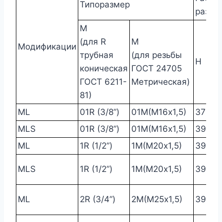
Типоразмер
разме
М
(для R
М
Модификации
трубная
(для резьбы
H
S
коническая
ГОСТ 24705
ГОСТ 6211-
Метрическая)
81)
ML
01R (3/8”)
01М(М16х1,5)
37
2
MLS
01R (3/8”)
01М(М16х1,5)
39
2
ML
1R (1/2”)
1М(М20х1,5)
39
2
MLS
1R (1/2”)
1М(М20х1,5)
39
3
ML
2R (3/4”)
2М(М25х1,5)
39
3