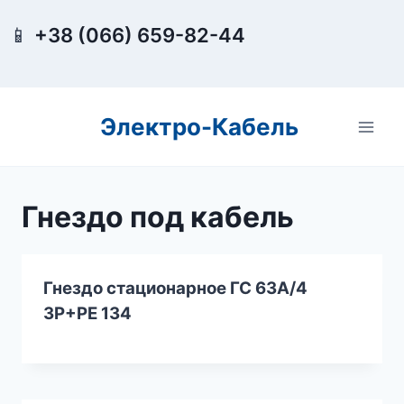
Перейти
📱
+38 (066) 659-82-44
к
содержимому
Электро-Кабель
Гнездо под кабель
Гнездо стационарное ГС 63А/4
3Р+РЕ 134