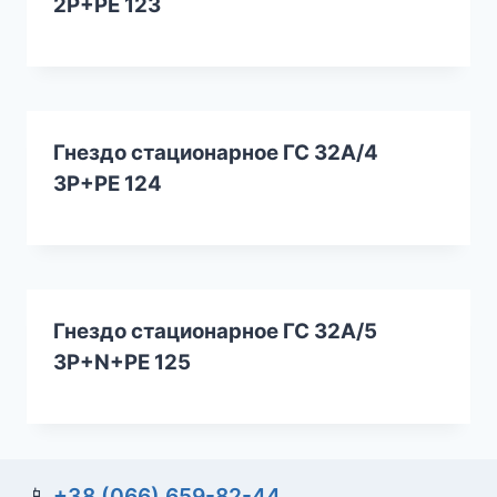
2Р+РЕ 123
Гнездо стационарное ГС 32А/4
3Р+РЕ 124
Гнездо стационарное ГС 32А/5
3Р+N+РЕ 125
📱
+38 (066) 659-82-44